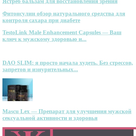
Ястреб бальзам для восстановления зрения
Фитонсулин обзор натурального средства для
контроля сахара при диабете
TestoLink Male Enhancement Capsules — Ваш
ключ к мужскому здоровью и...
DAO SLIM: я просто начала худеть. Без стрессов,
запретов и изнурительных...
Mascu Lex — Препарат для улучшения мужской
сексуальной активности и здоровья