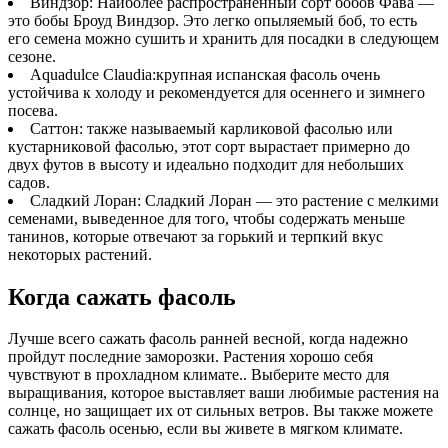
Виндзор: Наиболее распространенный сорт бобов Фава —
это бобы Броуд Виндзор. Это легко опыляемый боб, то есть
его семена можно сушить и хранить для посадки в следующем
сезоне.
Aquadulce Claudia:крупная испанская фасоль очень
устойчива к холоду и рекомендуется для осеннего и зимнего
посева.
Саттон: также называемый карликовой фасолью или
кустарниковой фасолью, этот сорт вырастает примерно до
двух футов в высоту и идеально подходит для небольших
садов.
Сладкий Лоран: Сладкий Лоран — это растение с мелкими
семенами, выведенное для того, чтобы содержать меньше
танинов, которые отвечают за горький и терпкий вкус
некоторых растений.
Когда сажать фасоль
Лучше всего сажать фасоль ранней весной, когда надежно
пройдут последние заморозки. Растения хорошо себя
чувствуют в прохладном климате.. Выберите место для
выращивания, которое выставляет ваши любимые растения на
солнце, но защищает их от сильных ветров. Вы также можете
сажать фасоль осенью, если вы живете в мягком климате.