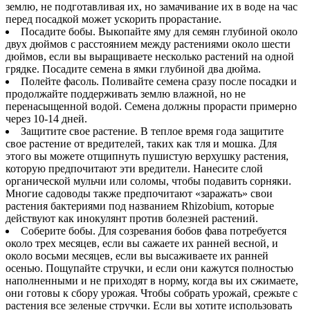
землю, не подготавливая их, но замачивание их в воде на час
перед посадкой может ускорить прорастание.
Посадите бобы. Выкопайте яму для семян глубиной около
двух дюймов с расстоянием между растениями около шести
дюймов, если вы выращиваете несколько растений на одной
грядке. Посадите семена в ямки глубиной два дюйма.
Полейте фасоль. Поливайте семена сразу после посадки и
продолжайте поддерживать землю влажной, но не
перенасыщенной водой. Семена должны прорасти примерно
через 10-14 дней.
Защитите свое растение. В теплое время года защитите
свое растение от вредителей, таких как тля и мошка. Для
этого вы можете отщипнуть пушистую верхушку растения,
которую предпочитают эти вредители. Нанесите слой
органической мульчи или соломы, чтобы подавить сорняки.
Многие садоводы также предпочитают «заражать» свои
растения бактериями под названием Rhizobium, которые
действуют как инокулянт против болезней растений.
Соберите бобы. Для созревания бобов фава потребуется
около трех месяцев, если вы сажаете их ранней весной, и
около восьми месяцев, если вы высаживаете их ранней
осенью. Пощупайте стручки, и если они кажутся полностью
наполненными и не приходят в норму, когда вы их сжимаете,
они готовы к сбору урожая. Чтобы собрать урожай, срежьте с
растения все зеленые стручки. Если вы хотите использовать