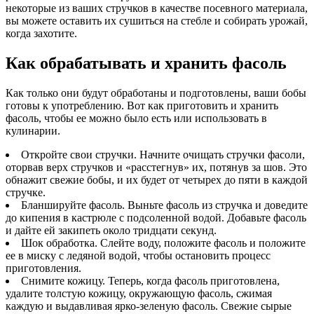
некоторые из ваших стручков в качестве посевного материала,
вы можете оставить их сушиться на стебле и собирать урожай,
когда захотите.
Как обрабатывать и хранить фасоль
Как только они будут обработаны и подготовлены, ваши бобы
готовы к употреблению. Вот как приготовить и хранить
фасоль, чтобы ее можно было есть или использовать в
кулинарии.
Откройте свои стручки. Начните очищать стручки фасоли,
оторвав верх стручков и «расстегнув» их, потянув за шов. Это
обнажит свежие бобы, и их будет от четырех до пяти в каждой
стручке.
Бланшируйте фасоль. Выньте фасоль из стручка и доведите
до кипения в кастрюле с подсоленной водой. Добавьте фасоль
и дайте ей закипеть около тридцати секунд.
Шок обработка. Слейте воду, положите фасоль и положите
ее в миску с ледяной водой, чтобы остановить процесс
приготовления.
Снимите кожицу. Теперь, когда фасоль приготовлена,
удалите толстую кожицу, окружающую фасоль, сжимая
каждую и выдавливая ярко-зеленую фасоль. Свежие сырые