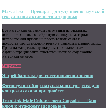
Mascu Lex — Препарат для улучшения мужской
сексуальной активности и здоровья
Все материалы на данном сайте взяты из открытых
источников — имеют обратную ссылку на материал в
интернете или присланы посетителями сайта и
предоставляются исключительно в ознакомительных целях.
Права на материалы принадлежат их владельцам.
Администрация сайта ответственности за содержание
материала не несет.
Актуально
Ястреб бальзам для восстановления зрения
Фитонсулин обзор натурального средства для
контроля сахара при диабете
TestoLink Male Enhancement Capsules — Ваш
ключ к мужскому здоровью и...