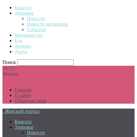
Красота
Здоровье
Новости
Новости медицины
События
Материнство
Еда
Любовь
Диета
Поиск
19.7
C
Москва
Главная
О сайте
Обратная связь
Женский портал
Красота
Здоровье
Новости