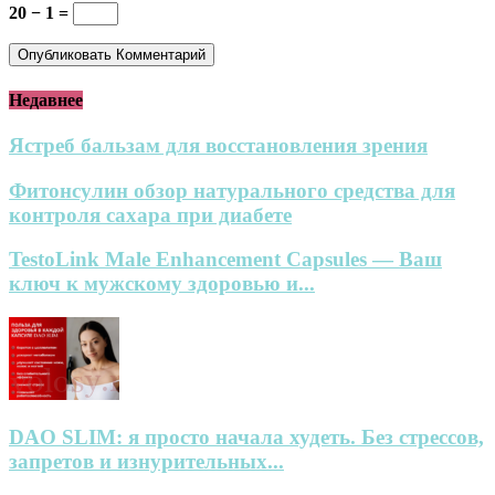
20 − 1 =
Недавнее
Ястреб бальзам для восстановления зрения
Фитонсулин обзор натурального средства для
контроля сахара при диабете
TestoLink Male Enhancement Capsules — Ваш
ключ к мужскому здоровью и...
DAO SLIM: я просто начала худеть. Без стрессов,
запретов и изнурительных...