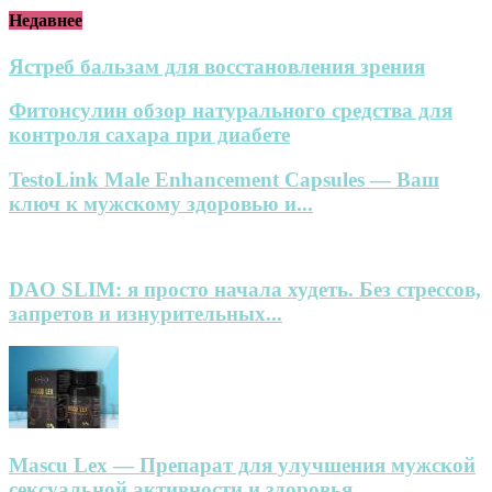
Недавнее
Ястреб бальзам для восстановления зрения
Фитонсулин обзор натурального средства для
контроля сахара при диабете
TestoLink Male Enhancement Capsules — Ваш
ключ к мужскому здоровью и...
DAO SLIM: я просто начала худеть. Без стрессов,
запретов и изнурительных...
Mascu Lex — Препарат для улучшения мужской
сексуальной активности и здоровья