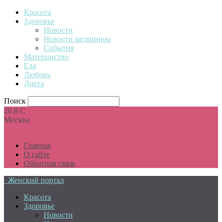
Красота
Здоровье
Новости
Новости медицины
События
Материнство
Еда
Любовь
Диета
Поиск
20.8
C
Москва
Главная
О сайте
Обратная связь
Женский портал
Красота
Здоровье
Новости