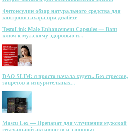
Фитонсулин обзор натурального средства для
контроля сахара при диабете
TestoLink Male Enhancement Capsules — Ваш
ключ к мужскому здоровью и...
DAO SLIM: я просто начала худеть. Без стрессов,
запретов и изнурительных...
Mascu Lex — Препарат для улучшения мужской
сексуальной активности и здоровья